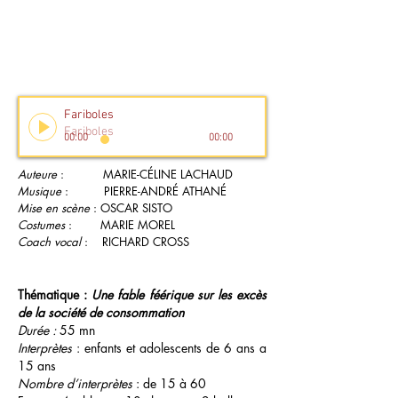
Fariboles
Fariboles
00:00
00:00
Auteure
: MARIE-CÉLINE LACHAUD
Musique
: PIERRE-ANDRÉ ATHANÉ
Mise en scène
: OSCAR SISTO
Costumes
: MARIE MOREL
Coach vocal
: RICHARD CROSS
Thématique :
Une fable féérique sur les excès
de la société de consommation
Durée :
55 mn
Interprètes
: enfants et adolescents de 6 ans a
15 ans
Nombre d’interprètes
: de 15 à 60